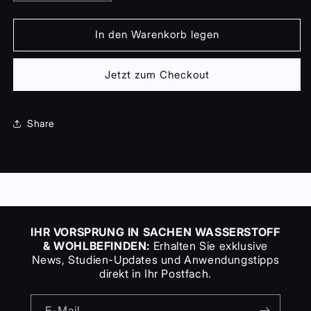
die
die
Menge
Menge
für
für
In den Warenkorb legen
Luxus
Luxus
schwarze
schwarze
Jetzt zum Checkout
Farbe
Farbe
HHO
HHO
Flasche
Flasche
Niederfrequenz
Niederfrequenz
Share
Wasserstoff
Wasserstoff
Wasser
Wasser
Flasche
Flasche
9000
9000
Ppm
Ppm
Wasser
Wasser
für
für
IHR VORSPRUNG IN SACHEN WASSERSTOFF
Getränke-
Getränke-
& WOHLBEFINDEN:
Erhalten Sie exklusive
und
und
News, Studien-Updates und Anwendungstipps
Sprüh
Sprüh
direkt in Ihr Postfach.
unterstützung
unterstützung
E-Mail