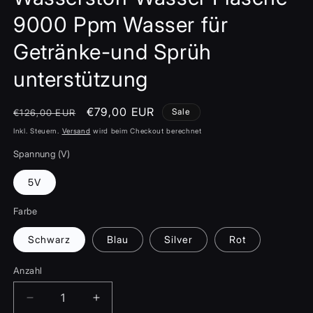
9000 Ppm Wasser für
Getränke-und Sprüh
unterstützung
Normaler
Verkaufspreis
€79,00 EUR
Sale
€126,00 EUR
Preis
Inkl. Steuern.
Versand
wird beim Checkout berechnet
Spannung (V)
5V
Farbe
Schwarz
Blau
Silver
Rot
Anzahl
Verringere
Erhöhe